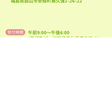
福島県郡山市安積町長久保1-26-22
2022年6月
(22)
2022年5月
(23)
2022年4月
(24)
午前9:00～午後6:00
受付時間
2022年3月
(26)
(日祝及び、当院指定休業日を除く)
2022年2月
(21)
2022年1月
(23)
0120-944-315
TEL
2021年12月
(23)
2021年11月
(23)
2021年10月
(24)
2021年9月
(24)
2021年8月
(24)