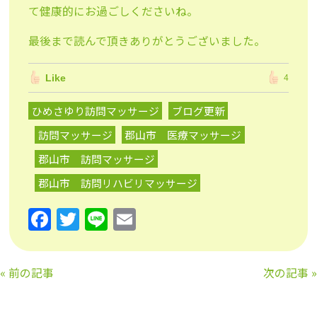
て健康的にお過ごしくださいね。
最後まで読んで頂きありがとうございました。
Like
4
ひめさゆり訪問マッサージ
ブログ更新
訪問マッサージ
郡山市 医療マッサージ
郡山市 訪問マッサージ
郡山市 訪問リハビリマッサージ
F
T
Li
E
a
w
n
m
c
itt
e
ai
«
前の記事
次の記事
»
e
er
l
b