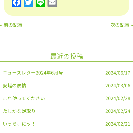
F
T
Li
E
a
w
n
m
c
itt
e
ai
«
前の記事
次の記事
»
e
er
l
b
o
最近の投稿
o
k
ニュースレター2024年6月号
2024/06/17
安堵の表情
2024/03/06
これ使ってください
2024/02/28
たしかな足取り
2024/02/24
いっち、にッ！
2024/02/21