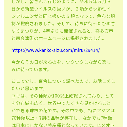
しかし、皆さんご存じのように、令和５年５月８
日から新型ウイルスの扱いが、２類から季節性イ
ンフルエンザと同じ扱いの５類となって、色んな規
制が撤廃されました。そして、待ちに待ったひめさ
ゆりまつりが、4年ぶりに開催されると、喜多方市
と南会津町のホームページに掲載されました。
https://www.kanko-aizu.com/miru/29414/
今からその日が来るのを、ワクワクしながら楽し
みに待っています。
ここで少し、百合について調べたので、お話しをし
たいと思います。
ユリは、その種類が100以上確認されており、とて
も分布域も広く、世界中でたくさん見かけること
ができる球根の花です。その中でも、特にアジアは
70種類以上・7割の品種が存在し、なかでも7種類
は日本にしかない特産種となっています。ヒメオト