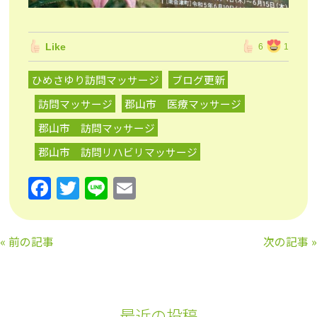
Like
6
1
ひめさゆり訪問マッサージ
ブログ更新
訪問マッサージ
郡山市 医療マッサージ
郡山市 訪問マッサージ
郡山市 訪問リハビリマッサージ
F
T
Li
E
a
w
n
m
c
itt
e
ai
«
前の記事
次の記事
»
e
er
l
b
o
最近の投稿