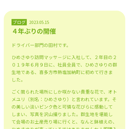
ブログ
2023.05.15
４年ぶりの開催
ドライバー部門の田村です。
ひめさゆり訪問マッサ－ジに入社して、２年目の２
０１９年６月９日に、社員全員で、ひめさゆりの群
生地である、喜多方市熱塩加納町に初めて行きま
した。
ごく限られた場所にしか咲かない貴重な花で、オト
メユリ（別名：ひめさゆり）と言われています。そ
の美しい淡いピンク色と可憐な花びらに感動して
しまい、写真を沢山撮りました。群生地を堪能し
て会場のお土産売り場に行くと、なんと鉢植えの、