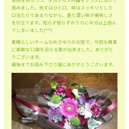
気持を持ちつつ、夕方から大吟醸をグラスに注いで
吞みました。先ずはひと口、味はスッキリとした
口当たりであるりながら、香り深い味が美味しさ
を引立てます。知らず知らずのうちに半分以上呑ん
でしまいました(^^)
素晴らしいチームひめさゆりのお陰で、今回も無事
に素敵な72歳を迎える事が出来ました。ありがと
うございます。
最後までお読み下さり誠にありがとうございます。