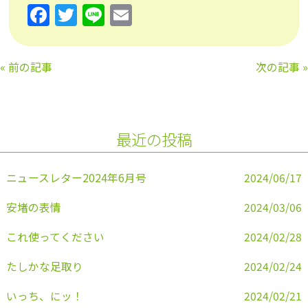
F
T
Li
E
a
w
n
m
c
itt
e
ai
«
前の記事
次の記事
»
e
er
l
b
o
最近の投稿
o
k
ニュースレター2024年6月号
2024/06/17
安堵の表情
2024/03/06
これ使ってください
2024/02/28
たしかな足取り
2024/02/24
いっち、にッ！
2024/02/21