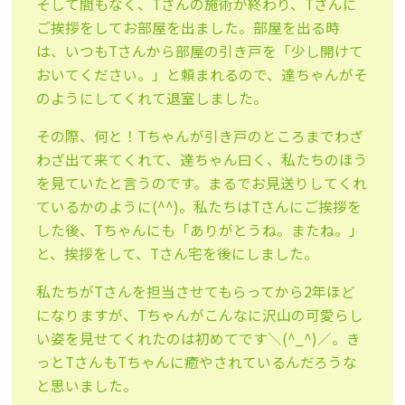
そして間もなく、Tさんの施術が終わり、Tさんに
ご挨拶をしてお
部屋を出ました。部屋を出る時
は、いつもTさんから部屋の引き戸
を「少し開けて
おいてください。」と頼まれるので、
達ちゃんがそ
のようにしてくれて退室しました。
その際、何と！Tちゃんが引き戸のところまでわざ
わざ出て来てく
れて、達ちゃん曰く、私たちのほう
を見ていたと言うのです。ま
るでお見送りしてくれ
ているかのように(^^)。私たちはTさん
にご挨拶を
した後、Tちゃんにも「ありがとうね。またね。」
と、
挨拶をして、Tさん宅を後にしました。
私たちがTさんを担当させてもらってから2年ほど
になりますが、
Tちゃんがこんなに沢山の可愛らし
い姿を見せてくれたのは初めて
です＼(^_^)／。き
っとTさんもTちゃんに癒やされているん
だろうな
と思いました。