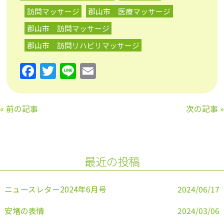
訪問マッサージ
郡山市 医療マッサージ
郡山市 訪問マッサージ
郡山市 訪問リハビリマッサージ
F
T
Li
E
a
w
n
m
c
itt
e
ai
«
前の記事
次の記事
»
e
er
l
b
o
最近の投稿
o
k
ニュースレター2024年6月号
2024/06/17
安堵の表情
2024/03/06