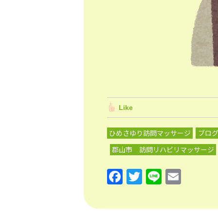
Like
ひめさゆり訪問マッサージ
ブロ
郡山市 訪問リハビリマッサージ
F
T
Li
E
a
w
n
m
c
itt
e
ai