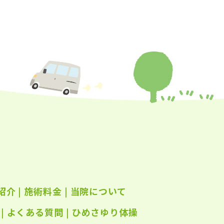
年9月
(24)
年8月
(25)
年7月
(25)
年6月
(25)
年5月
(24)
年4月
(23)
年3月
(17)
年2月
(16)
年1月
(22)
年12月
(25)
紹介
|
施術料金
|
当院について
年11月
(25)
年10月
|
よくある質問
(25)
|
ひめさゆり体操