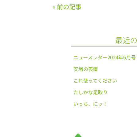
e
er
l
«
前の記事
b
o
o
最近
k
ニュースレター2024年6月号
安堵の表情
これ使ってください
たしかな足取り
いっち、にッ！