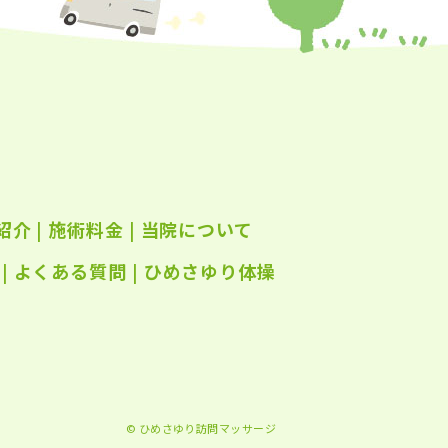
年5月
(24)
年4月
(23)
年3月
(17)
年2月
(16)
年1月
(22)
年12月
(25)
紹介
|
施術料金
|
当院について
年11月
(25)
年10月
|
よくある質問
(25)
|
ひめさゆり体操
年9月
(21)
年8月
(21)
年7月
(25)
年6月
(22)
© ひめさゆり訪問マッサージ