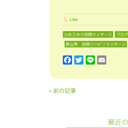
Like
ひめさゆり訪問マッサージ
ブロ
郡山市 訪問リハビリマッサージ
F
T
Li
E
a
w
n
m
c
itt
e
ai
e
er
l
«
前の記事
b
o
o
最近
k