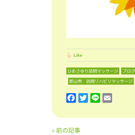
Like
ひめさゆり訪問マッサージ
ブロ
郡山市 訪問リハビリマッサージ
F
T
Li
E
a
w
n
m
c
itt
e
ai
e
er
l
«
前の記事