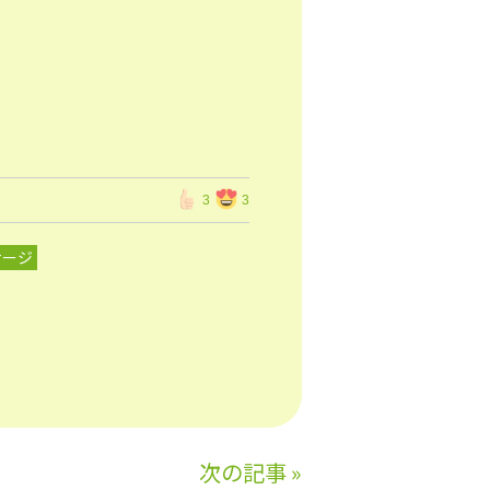
3
3
サージ
次の記事
»