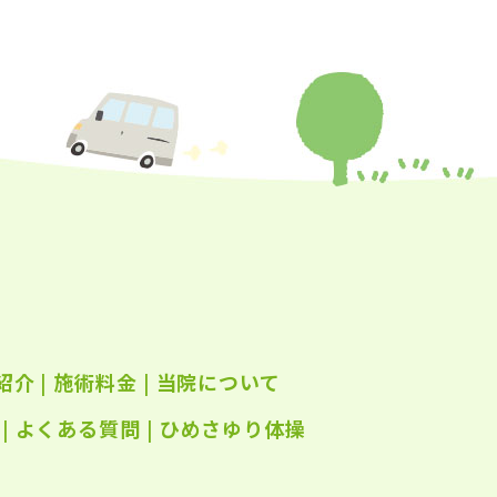
年8月
(25)
年7月
(25)
年6月
(25)
年5月
(24)
年4月
(23)
年3月
(17)
年2月
(16)
年1月
(22)
年12月
(25)
紹介
|
施術料金
|
当院について
年11月
(25)
年10月
|
よくある質問
(25)
|
ひめさゆり体操
年9月
(21)