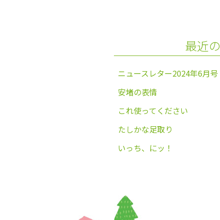
b
o
o
最近
k
ニュースレター2024年6月号
安堵の表情
これ使ってください
たしかな足取り
いっち、にッ！