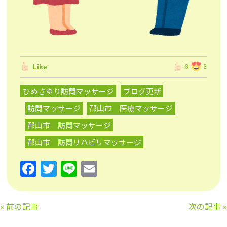
Like
8
3
ひめさゆり訪問マッサージ
ブログ更新
訪問マッサージ
郡山市 医療マッサージ
郡山市 訪問マッサージ
郡山市 訪問リハビリマッサージ
F
T
Li
E
a
w
n
m
c
itt
e
ai
«
前の記事
次の記事
»
e
er
l