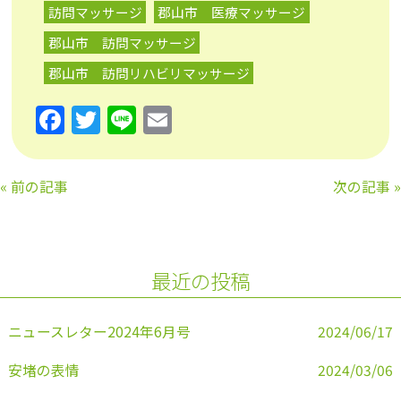
訪問マッサージ
郡山市 医療マッサージ
郡山市 訪問マッサージ
郡山市 訪問リハビリマッサージ
F
T
Li
E
a
w
n
m
c
itt
e
ai
«
前の記事
次の記事
»
e
er
l
b
o
最近の投稿
o
k
ニュースレター2024年6月号
2024/06/17
安堵の表情
2024/03/06