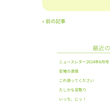
a
w
n
m
c
itt
e
ai
e
er
l
«
前の記事
b
o
o
最近
k
ニュースレター2024年6月号
安堵の表情
これ使ってください
たしかな足取り
いっち、にッ！