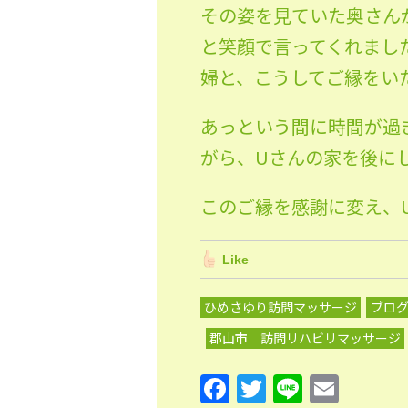
その姿を見ていた奥さん
と笑顔で言ってくれまし
婦と、こうしてご縁をい
あっという間に時間が過
がら、Uさんの家を後に
このご縁を感謝に変え、
Like
ひめさゆり訪問マッサージ
ブロ
郡山市 訪問リハビリマッサージ
F
T
Li
E