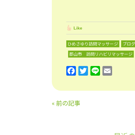
Like
ひめさゆり訪問マッサージ
ブロ
郡山市 訪問リハビリマッサージ
F
T
Li
E
a
w
n
m
c
itt
e
ai
e
er
l
«
前の記事
b
o
o