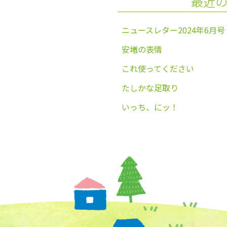
最近
k
ニュースレター2024年6月号
安堵の表情
これ使ってください
たしかな足取り
いっち、にッ！