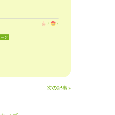
2
4
サージ
次の記事
»