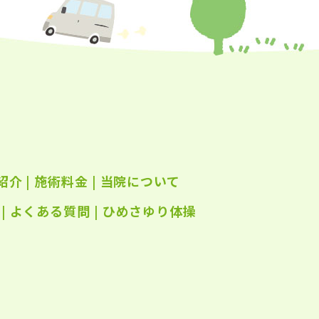
年5月
(24)
年4月
(23)
年3月
(17)
年2月
(16)
年1月
(22)
年12月
(25)
紹介
|
施術料金
|
当院について
年11月
(25)
年10月
|
よくある質問
(25)
|
ひめさゆり体操
年9月
(21)
年8月
(21)
年7月
(25)
年6月
(22)