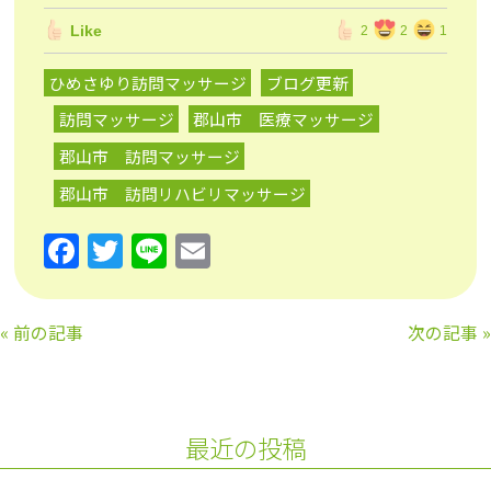
Like
2
2
1
ひめさゆり訪問マッサージ
ブログ更新
訪問マッサージ
郡山市 医療マッサージ
郡山市 訪問マッサージ
郡山市 訪問リハビリマッサージ
F
T
Li
E
a
w
n
m
c
itt
e
ai
«
前の記事
次の記事
»
e
er
l
b
o
最近の投稿
o