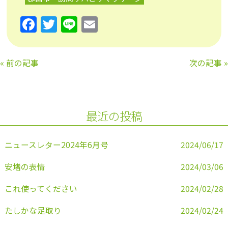
F
T
Li
E
a
w
n
m
c
itt
e
ai
«
前の記事
次の記事
»
e
er
l
b
o
最近の投稿
o
k
ニュースレター2024年6月号
2024/06/17
安堵の表情
2024/03/06
これ使ってください
2024/02/28
たしかな足取り
2024/02/24