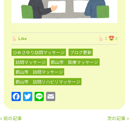
Like
2
2
ひめさゆり訪問マッサージ
ブログ更新
訪問マッサージ
郡山市 医療マッサージ
郡山市 訪問マッサージ
郡山市 訪問リハビリマッサージ
F
T
Li
E
a
w
n
m
c
itt
e
ai
«
前の記事
次の記事
»
e
er
l