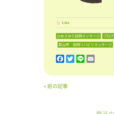
Like
ひめさゆり訪問マッサージ
ブロ
郡山市 訪問リハビリマッサージ
F
T
Li
E
a
w
n
m
c
itt
e
ai
e
er
l
«
前の記事
b
o
o
最近