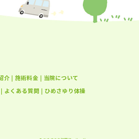
年5月
(24)
年4月
(23)
年3月
(17)
年2月
(16)
年1月
(22)
年12月
(25)
紹介
|
施術料金
|
当院について
年11月
(25)
年10月
|
よくある質問
(25)
|
ひめさゆり体操
年9月
(21)
年8月
(21)
年7月
(25)
年6月
(22)