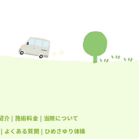
年9月
(24)
年8月
(25)
年7月
(25)
年6月
(25)
年5月
(24)
年4月
(23)
年3月
(17)
年2月
(16)
年1月
(22)
年12月
(25)
紹介
|
施術料金
|
当院について
年11月
(25)
年10月
|
よくある質問
(25)
|
ひめさゆり体操