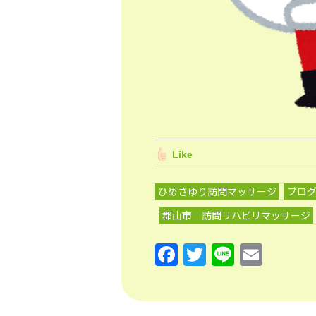
Like
ひめさゆり訪問マッサージ
ブロ
郡山市 訪問リハビリマッサージ
F
T
Li
E
a
w
n
m
c
itt
e
ai