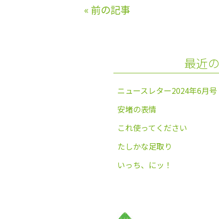
e
er
l
«
前の記事
b
o
o
最近
k
ニュースレター2024年6月号
安堵の表情
これ使ってください
たしかな足取り
いっち、にッ！