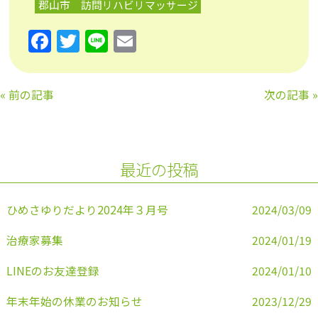
郡山市 訪問リハビリマッサージ
F
T
Li
E
a
w
n
m
c
itt
e
ai
«
前の記事
次の記事
»
e
er
l
b
o
最近の投稿
o
k
ひめさゆりだより2024年３月号
2024/03/09
治療家募集
2024/01/19
LINEのお友達登録
2024/01/10
年末年始の休業のお知らせ
2023/12/29