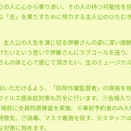
りの人に心から寄り添い、その人の持つ可能性を
な「志」を果たすために努力する主人公のひたむ
、主人公の人生を演じ切る伊藤さんの姿に深い感
けたいという思いで伊藤さんにラブコールを送り
さんの体と心で感じて頂きたい、生のミュージカ
加いただけるよう、「防除作業監督者」の資格を
ウイルス感染症対策も万全に行います。①会場入
③開場前に全員抗原検査を実施、④事前予約者のみ
時換気、⑦消毒、マスク着用を促す、⑧スタッフ
な対策に努めます。