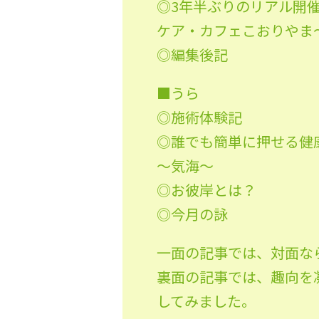
◎3年半ぶりのリアル開
ケア・カフェこおりやま
◎編集後記
■うら
◎施術体験記
◎誰でも簡単に押せる健
～気海～
◎お彼岸とは？
◎今月の詠
一面の記事では、対面な
裏面の記事では、趣向を
してみました。