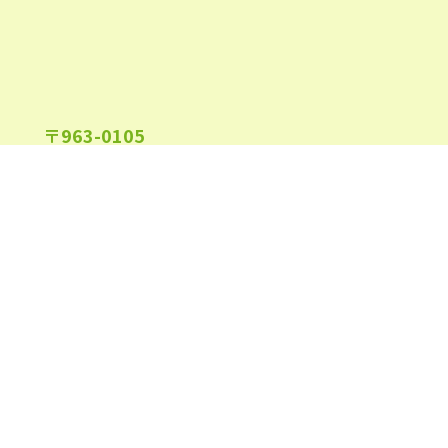
〒963-0105
福島県郡山市安積町長久保1-26-22
午前9:00～午後6:00
受付時間
(日祝及び、当院指定休業日を除く)