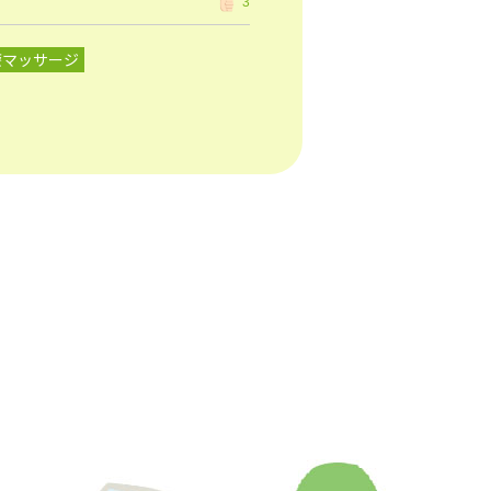
3
療マッサージ