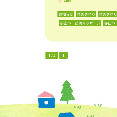
Like
お知らせ
ひめさゆり
ひめさゆ
郡山市 訪問マッサージ
郡山市
1 / 1
1