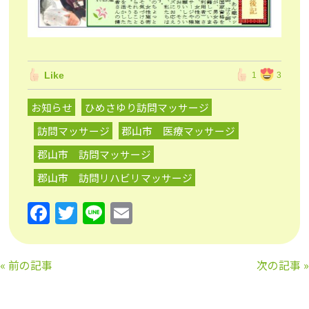
Like
1
3
お知らせ
ひめさゆり訪問マッサージ
訪問マッサージ
郡山市 医療マッサージ
郡山市 訪問マッサージ
郡山市 訪問リハビリマッサージ
F
T
Li
E
a
w
n
m
c
itt
e
ai
«
前の記事
次の記事
»
e
er
l
b