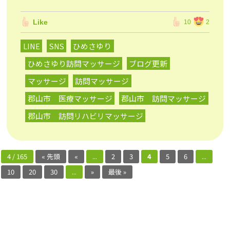
Like
10
2
LINE
SNS
ひめさゆり
ひめさゆり訪問マッサージ
ブログ更新
マッサージ
訪問マッサージ
郡山市 医療マッサージ
郡山市 訪問マッサージ
郡山市 訪問リハビリマッサージ
4 / 165
« 先頭
«
...
2
3
4
5
6
...
10
20
30
...
»
最後 »