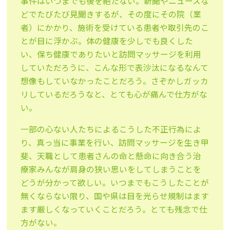
事件はいつまでも後を絶たない。新聞やニュースな
どでたびたび見聞きするが、その度にその院（業
者）にかかり、施術を受けている患者や取引先のこ
とが目に浮かぶ。体の健康を少しでも良くした
い、保ち健康でありたいと訪問マッサージを利用
していただろうに、こんな形で表沙汰になるなんて
想像もしていなかったことだろう。さぞかしガッカ
リしているだろうなと、とても心が痛んで仕方がな
い。
一部の心ない人たちによるこうした不正行為によ
り、真っ当に事業を行い、訪問マッサージを生き甲
斐、天職として患者さんの命と懸命に向き合う治
療家みんなが肩身の狭い思いをしてしまうことを
どうが分かって欲しい。いつまでもこうしたことが
無くならない限り、国や県は目を光らせ規制はます
ます厳しくなっていくことだろう。とても残念で仕
方がない。