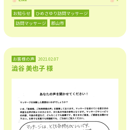
お知らせ
ひめさゆり訪問マッサージ
訪問マッサージ
郡山市
お客様の声
2021.02.07
澁谷 美也子 様