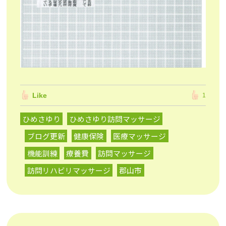
Like
1
ひめさゆり
ひめさゆり訪問マッサージ
ブログ更新
健康保険
医療マッサージ
機能訓練
療養費
訪問マッサージ
訪問リハビリマッサージ
郡山市