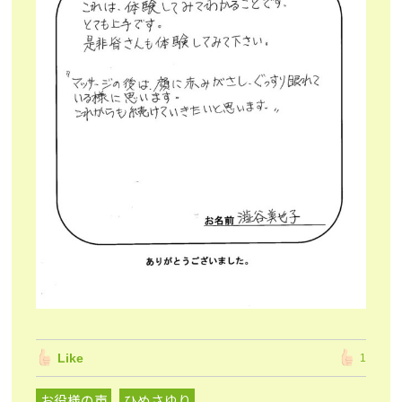
Like
1
お役様の声
ひめさゆり