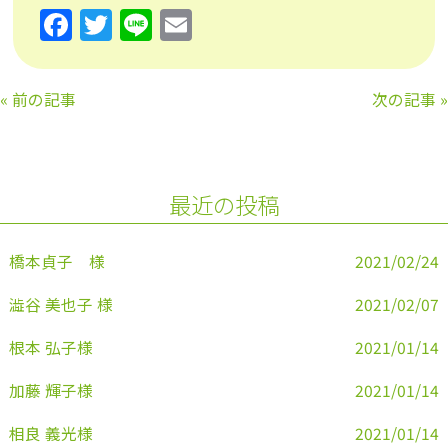
F
T
Li
E
a
w
n
m
c
itt
e
ai
«
前の記事
次の記事
»
e
er
l
b
o
最近の投稿
o
k
橋本貞子 様
2021/02/24
澁谷 美也子 様
2021/02/07
根本 弘子様
2021/01/14
加藤 輝子様
2021/01/14
相良 義光様
2021/01/14