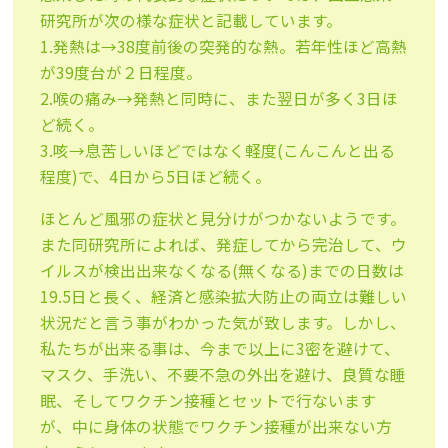
研究所が次の様な症状と記載しています。
1.発熱は→38度前後の突発的な熱。若年性ほど高熱
が39度台が２日程度。
2.喉の痛み→発熱と同時に、また翌日が多く3日ほ
ど続く。
3.咳→息苦しいほどではなく軽度(こんこんと出る
程度)で、4日から5日ほど続く。
ほとんど風邪の症状と見分けがつかないようです。
また同研究所によれば、発症してから完治して、ウ
イルスが検出出来なくなる(無くなる)までの日数は
19.5日と長く、経済と感染拡大防止の両立は難しい
状況だと言う事がわかった気が致します。しかし、
私たちが出来る事は、今まで以上に3密を避けて、
マスク、手洗い、不要不急の外出を避け、良質な睡
眠、そしてワクチン接種とセットで行ないます
が、中に身体の状態でワクチン接種が出来ない方