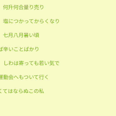
 何升何合量り売り
 塩につかってからくなり
 七月八月暑い頃
ば辛いことばかり
 しわは寄っても若い気で
運動会へもついて行く
くてはならぬこの私