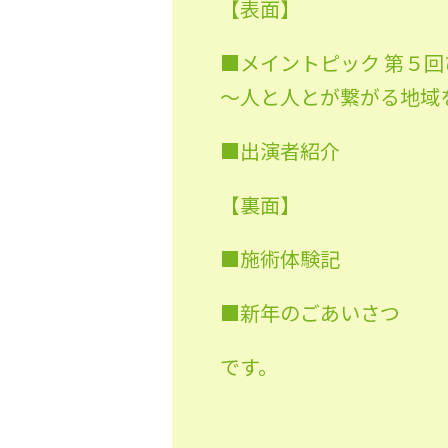
【表面】
■メイントピック 第５
〜人と人とが繋がる地域
■出演者紹介
【裏面】
■施術体験記
■新年のごあいさつ
です。